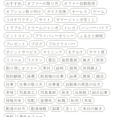
おすすめ
オファーの取り方
オファー自動取得
オプション取り付け
ガラス交換
キーレス
ゲーム
コロナワクチン
サイト
サマージャンボ宝くじ
トラブル
ドリームジャンボ
トレカ
ハンバーパイプ
ビットコイン
プライバシーポリシー
ふるさと納税
プレゼント
ブログ
プロドライバー
ポイントサービス
マイニング
モデルナ
ヤマト便
リコール
ワクチン
委託
仮想通貨
稼ぎ
荷室
割り増しオファー
寄付
給料
競馬
共同購入
契約解除
経費
軽貨物の仕事
結果
懸賞
婚活
仕事
仕事の取り方
仕事量
自動車の用意の仕方
実情
写真加工
写真素材
収支
出前館
紹介記事
情報共有
宅配
提携先
転職
転売
年収
配達の仕方
配達個数
副業
宝くじ
本日の稼ぎ
無料
優先オファー