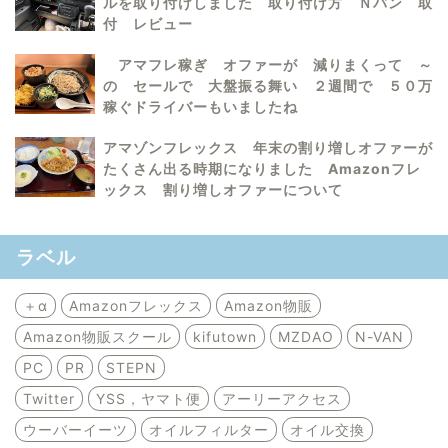
ルを取り付けしました 取り付け方 Ｎバン 取
付 レビュー
アマフレ稼ぎ オファーが 減りまくって ～
の セールで 大盤振る舞い ２週間で ５０万
稼ぐドライバーもいましたね
アマゾンフレックス 年末の割り増しオファーが
たくさん出る時期になりました Amazonフレ
ックス 割り増しオファーについて
ラベル
＋α
Amazonフレックス
Amazon物販
Amazon物販スクール
kifutown
MZDAO
N-VAN
PC
PR
STEPN
Twitter
YSS，ヤマト便
アーリーアクセス
ウーバーイーツ
オイルフィルター
オイル交換