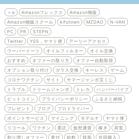
＋α
Amazonフレックス
Amazon物販
Amazon物販スクール
kifutown
MZDAO
N-VAN
PC
PR
STEPN
Twitter
YSS，ヤマト便
アーリーアクセス
ウーバーイーツ
オイルフィルター
オイル交換
おすすめ
オファーの取り方
オファー自動取得
オプション取り付け
ガラス交換
キーレス
ゲーム
コロナワクチン
サイト
サマージャンボ宝くじ
トラブル
ドリームジャンボ
トレカ
ハンバーパイプ
ビットコイン
プライバシーポリシー
ふるさと納税
プレゼント
ブログ
プロドライバー
ポイントサービス
マイニング
モデルナ
ヤマト便
リコール
ワクチン
委託
仮想通貨
稼ぎ
荷室
割り増しオファー
寄付
給料
競馬
共同購入