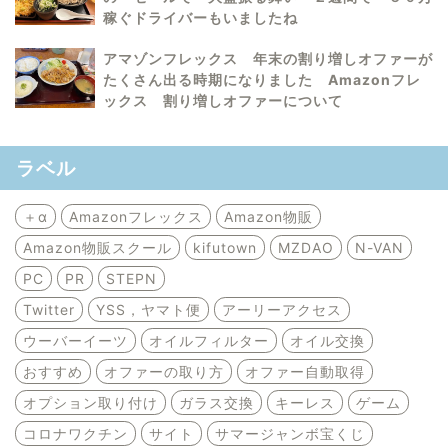
稼ぐドライバーもいましたね
アマゾンフレックス 年末の割り増しオファーが
たくさん出る時期になりました Amazonフレ
ックス 割り増しオファーについて
ラベル
＋α
Amazonフレックス
Amazon物販
Amazon物販スクール
kifutown
MZDAO
N-VAN
PC
PR
STEPN
Twitter
YSS，ヤマト便
アーリーアクセス
ウーバーイーツ
オイルフィルター
オイル交換
おすすめ
オファーの取り方
オファー自動取得
オプション取り付け
ガラス交換
キーレス
ゲーム
コロナワクチン
サイト
サマージャンボ宝くじ