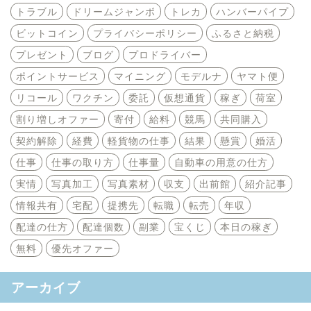
トラブル
ドリームジャンボ
トレカ
ハンバーパイプ
ビットコイン
プライバシーポリシー
ふるさと納税
プレゼント
ブログ
プロドライバー
ポイントサービス
マイニング
モデルナ
ヤマト便
リコール
ワクチン
委託
仮想通貨
稼ぎ
荷室
割り増しオファー
寄付
給料
競馬
共同購入
契約解除
経費
軽貨物の仕事
結果
懸賞
婚活
仕事
仕事の取り方
仕事量
自動車の用意の仕方
実情
写真加工
写真素材
収支
出前館
紹介記事
情報共有
宅配
提携先
転職
転売
年収
配達の仕方
配達個数
副業
宝くじ
本日の稼ぎ
無料
優先オファー
アーカイブ