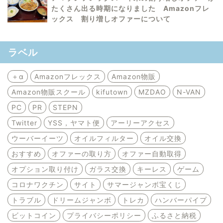
たくさん出る時期になりました Amazonフレ
ックス 割り増しオファーについて
ラベル
＋α
Amazonフレックス
Amazon物販
Amazon物販スクール
kifutown
MZDAO
N-VAN
PC
PR
STEPN
Twitter
YSS，ヤマト便
アーリーアクセス
ウーバーイーツ
オイルフィルター
オイル交換
おすすめ
オファーの取り方
オファー自動取得
オプション取り付け
ガラス交換
キーレス
ゲーム
コロナワクチン
サイト
サマージャンボ宝くじ
トラブル
ドリームジャンボ
トレカ
ハンバーパイプ
ビットコイン
プライバシーポリシー
ふるさと納税