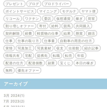
プレゼント
ブログ
プロドライバー
ポイントサービス
マイニング
モデルナ
ヤマト便
リコール
ワクチン
委託
仮想通貨
稼ぎ
荷室
割り増しオファー
寄付
給料
競馬
共同購入
契約解除
経費
軽貨物の仕事
結果
懸賞
婚活
仕事
仕事の取り方
仕事量
自動車の用意の仕方
実情
写真加工
写真素材
収支
出前館
紹介記事
情報共有
宅配
提携先
転職
転売
年収
配達の仕方
配達個数
副業
宝くじ
本日の稼ぎ
無料
優先オファー
アーカイブ
3月 2024
1
7月 2023
2
5月 2023
3