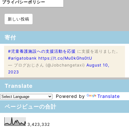
プライバシーポリシー
新しい投稿
寄付
#児童養護施設への支援活動を応援
に支援を送りました。
#arigatobank
https://t.co/Mu0kGhs0tU
— ブログおじさん (@Jobchangetaxi)
August 10,
2023
Translate
Powered by
Translate
ページビューの合計
3,423,332