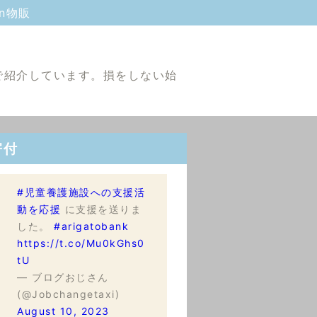
on物販
で紹介しています。損をしない始
寄付
#児童養護施設への支援活
動を応援
に支援を送りま
した。
#arigatobank
https://t.co/Mu0kGhs0
tU
— ブログおじさん
(@Jobchangetaxi)
August 10, 2023