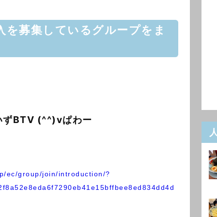
入を募集しているグループをま
BTV (^^)vぱわー
jp/ec/group/join/introduction/?
2f8a52e8eda6f7290eb41e15bffbee8ed834dd4d