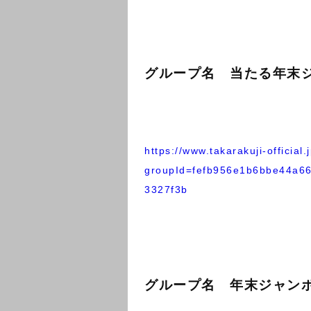
グループ名 当たる年末
https://www.takarakuji-official.
groupId=fefb956e1b6bbe44a6
3327f3b
グループ名 年末ジャン