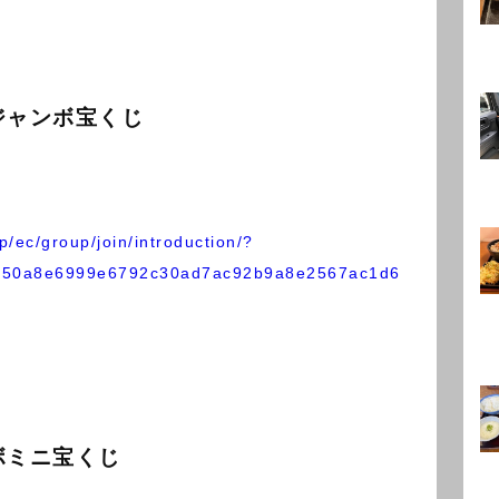
ジャンボ宝くじ
jp/ec/group/join/introduction/?
650a8e6999e6792c30ad7ac92b9a8e2567ac1d6
ボミニ宝くじ