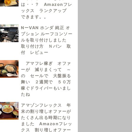
は・・？ Amazonフレ
ックス ランクアップ
できます。。
NーVAN ホンダ 純正 オ
プション ルーフコンソー
ルを取り付けしました
取り付け方 Ｎバン 取
付 レビュー
アマフレ稼ぎ オファ
ーが 減りまくって ～
の セールで 大盤振る
舞い ２週間で ５０万
稼ぐドライバーもいまし
たね
アマゾンフレックス 年
末の割り増しオファーが
たくさん出る時期になり
ました Amazonフレッ
クス 割り増しオファー