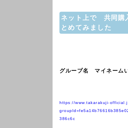
ネット上で 共同購
とめてみました
グループ名 マイネームいず
https://www.takarakuji-official.
groupId=fe5a14b76616b385e0
386c6c