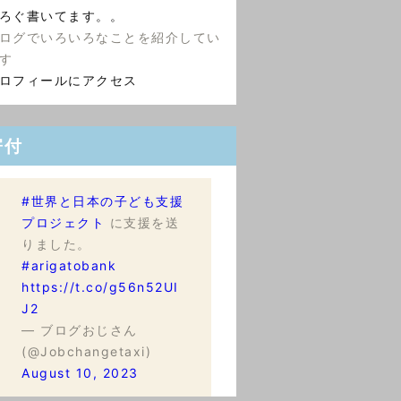
ろぐ書いてます。。
ログでいろいろなことを紹介してい
す
ロフィールにアクセス
寄付
#世界と日本の子ども支援
プロジェクト
に支援を送
りました。
#arigatobank
https://t.co/g56n52UI
J2
— ブログおじさん
(@Jobchangetaxi)
August 10, 2023