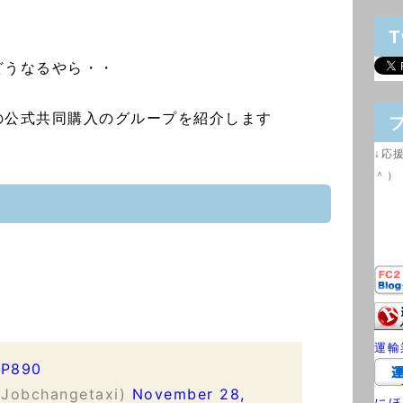
T
・
どうなるやら・・
の公式共同購入のグループを紹介します
↓応
＾）
運輸
SP890
bchangetaxi)
November 28,
にほ