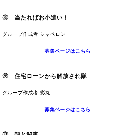
㉟ 当たればお小遣い！
グループ作成者 シャペロン
募集ページはこちら
㊱ 住宅ローンから解放され隊
グループ作成者 彩丸
募集ページはこちら
㊲ 殻と秘事