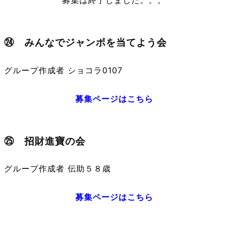
㉔ みんなでジャンボを当てよう会
グループ作成者 ショコラ0107
募集ページはこちら
㉕ 招財進寶の会
グループ作成者 伝助５８歳
募集ページはこちら