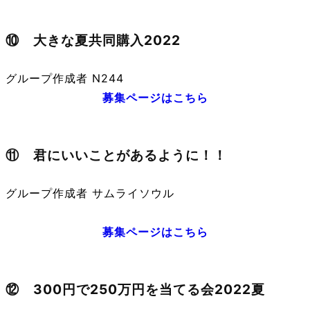
⑩ 大きな夏共同購入2022
グループ作成者 N244
募集ページはこちら
⑪ 君にいいことがあるように！！
グループ作成者 サムライソウル
募集ページはこちら
⑫ 300円で250万円を当てる会2022夏