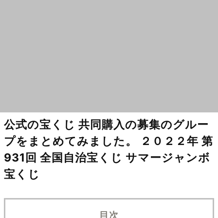
公式の宝くじ 共同購入の募集のグルー
プをまとめてみました。 ２０２２年 第
931回 全国自治宝くじ サマージャンボ
宝くじ
目次