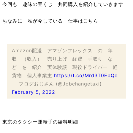
今回も 趣味の宝くじ 共同購入を紹介していきます
ちなみに 私が今している 仕事はこちら
Amazon配送 アマゾンフレックス の 年
収 （収入） 売り上げ 経費 手取り な
ど を 紹介 実体験談 現役ドライバー 軽
貨物 個人事業主
https://t.co/Mrd3T0EbQe
— ブログおじさん (@Jobchangetaxi)
February 5, 2022
東京のタクシー運転手の給料明細