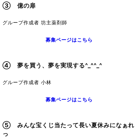
③ 億の扉
グループ作成者 坊主薬剤師
募集ページはこちら
④ 夢を買う、夢を実現する^_^^_^
グループ作成者 小林
募集ページはこちら
⑤ みんな宝くじ当たって長い夏休みになぁれ
っ