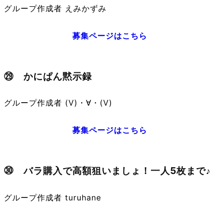
グループ作成者 えみかずみ
募集ページはこちら
㉙ かにぱん黙示録
グループ作成者 (V)・∀・(V)
募集ページはこちら
㉚ バラ購入で高額狙いましょ！一人5枚まで♪
グループ作成者 turuhane