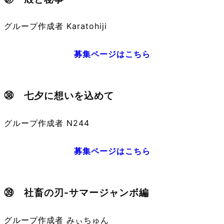
グループ作成者 Karatohiji
募集ページはこちら
㊳ 七夕に想いを込めて
グループ作成者 N244
募集ページはこちら
㊴ 社畜の刃-サマージャンボ編
グループ作成者 みぃちゅん