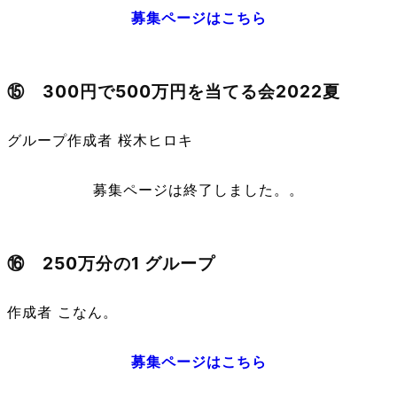
募集ページはこちら
⑮ 300円で500万円を当てる会2022夏
グループ作成者 桜木ヒロキ
募集ページは終了しました。。
⑯ 250万分の1 グループ
作成者 こなん。
募集ページはこちら