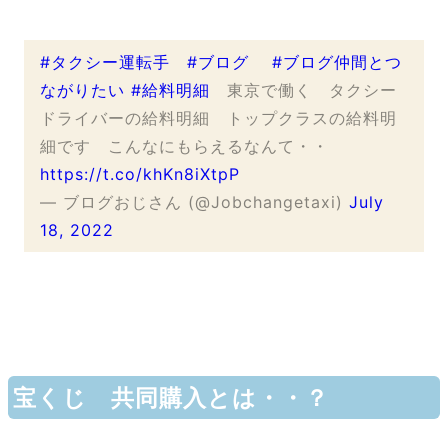
#タクシー運転手
#ブログ
#ブログ仲間とつ
ながりたい
#給料明細
東京で働く タクシー
ドライバーの給料明細 トップクラスの給料明
細です こんなにもらえるなんて・・
https://t.co/khKn8iXtpP
— ブログおじさん (@Jobchangetaxi)
July
18, 2022
宝くじ 共同購入とは・・？