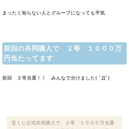
まったく知らない人とグループになっても平気
前回の共同購入で ２等 １０００万
円当たってます
前回 ２等当選！！ みんなで分けました( ﾟДﾟ)
宝くじ公式共同購入で ２等 １０００万当選