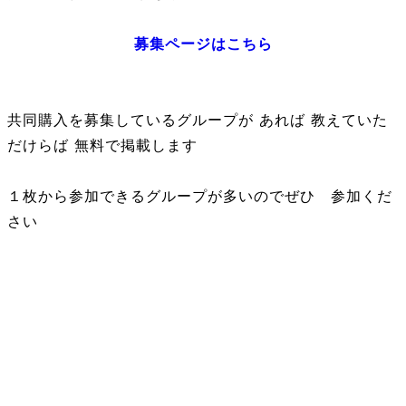
募集ページはこちら
共同購入を募集しているグループが あれば 教えていた
だけらば 無料で掲載します
１枚から参加できるグループが多いのでぜひ 参加くだ
さい