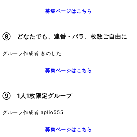
募集ページはこちら
⑧ どなたでも、連番・バラ、枚数ご自由に
グループ作成者 きのした
募集ページはこちら
⑨ 1人1枚限定グループ
グループ作成者 aplio555
募集ページはこちら