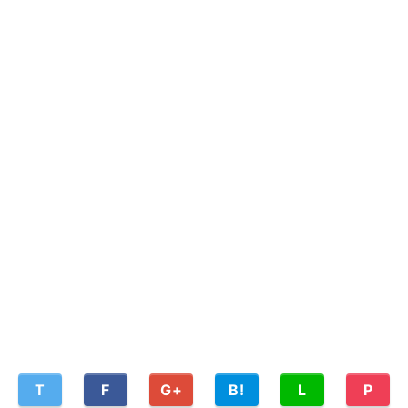
T
F
G+
B!
L
P