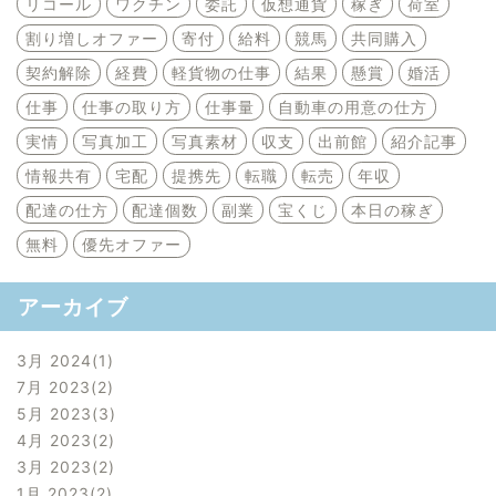
リコール
ワクチン
委託
仮想通貨
稼ぎ
荷室
割り増しオファー
寄付
給料
競馬
共同購入
契約解除
経費
軽貨物の仕事
結果
懸賞
婚活
仕事
仕事の取り方
仕事量
自動車の用意の仕方
実情
写真加工
写真素材
収支
出前館
紹介記事
情報共有
宅配
提携先
転職
転売
年収
配達の仕方
配達個数
副業
宝くじ
本日の稼ぎ
無料
優先オファー
アーカイブ
3月 2024
1
7月 2023
2
5月 2023
3
4月 2023
2
3月 2023
2
1月 2023
2