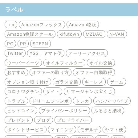
ラベル
＋α
Amazonフレックス
Amazon物販
Amazon物販スクール
kifutown
MZDAO
N-VAN
PC
PR
STEPN
Twitter
YSS，ヤマト便
アーリーアクセス
ウーバーイーツ
オイルフィルター
オイル交換
おすすめ
オファーの取り方
オファー自動取得
オプション取り付け
ガラス交換
キーレス
ゲーム
コロナワクチン
サイト
サマージャンボ宝くじ
トラブル
ドリームジャンボ
トレカ
ハンバーパイプ
ビットコイン
プライバシーポリシー
ふるさと納税
プレゼント
ブログ
プロドライバー
ポイントサービス
マイニング
モデルナ
ヤマト便