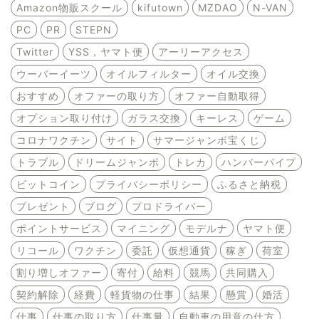
Amazon物販スクール
kifutown
MZDAO
N-VAN
PC
PR
STEPN
Twitter
YSS，ヤマト便
アーリーアクセス
ウーバーイーツ
オイルフィルター
オイル交換
おすすめ
オファーの取り方
オファー自動取得
オプション取り付け
ガラス交換
キーレス
ゲーム
コロナワクチン
サイト
サマージャンボ宝くじ
トラブル
ドリームジャンボ
トレカ
ハンバーパイプ
ビットコイン
プライバシーポリシー
ふるさと納税
プレゼント
ブログ
プロドライバー
ポイントサービス
マイニング
モデルナ
ヤマト便
リコール
ワクチン
委託
仮想通貨
稼ぎ
荷室
割り増しオファー
寄付
給料
競馬
共同購入
契約解除
経費
軽貨物の仕事
結果
懸賞
婚活
仕事
仕事の取り方
仕事量
自動車の用意の仕方