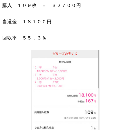
購入 １０９枚 ＝ ３２７００円
当選金 １８１００円
回収率 ５５．３％