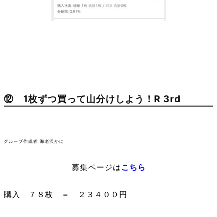
⑫ 1枚ずつ買って山分けしよう！R 3rd
グループ作成者 海老沢かに
募集ページは
こちら
購入 ７８枚 ＝ ２３４００円