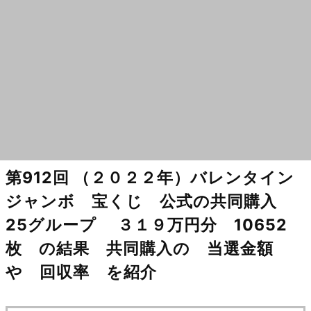
第912回 （２０２２年）バレンタイン
ジャンボ 宝くじ 公式の共同購入
25グループ ３１９万円分 10652
枚 の結果 共同購入の 当選金額
や 回収率 を紹介