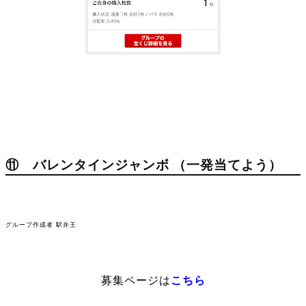
⑪ バレンタインジャンボ （一発当てよう）
グループ作成者 駅弁王
募集ページは
こちら