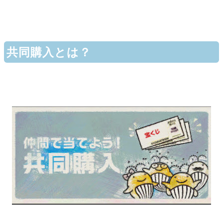
共同購入とは？