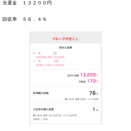
当選金 １３２００円
回収率 ５６．４％