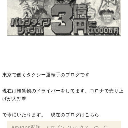
東京で働くタクシー運転手のブログです
現在は軽貨物のドライバーをしてます。コロナで売り上
げが大打撃
で今にいたります。 現在のブログはこちら
Amazon配送 アマゾンフレックス の 年